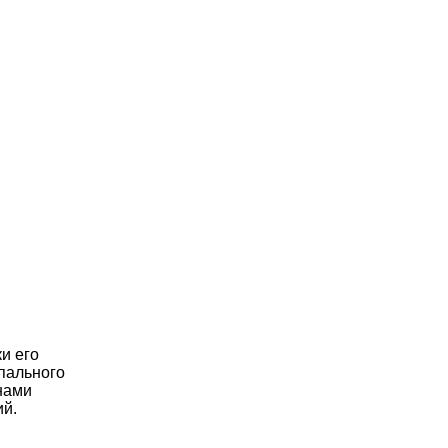
и его
рпального
онами
ий.