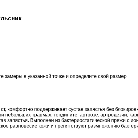
ульсник
е замеры в указанной точке и определите свой размер
 ст, комфортно поддерживает сустав запястья без блокировк
ри небольших травмах, тендините, артрозе, артродезии, ка
устав запястья. Выполнен из бактериостатической пряжи с и
ское равновесие кожи и препятствуют размножению бактер