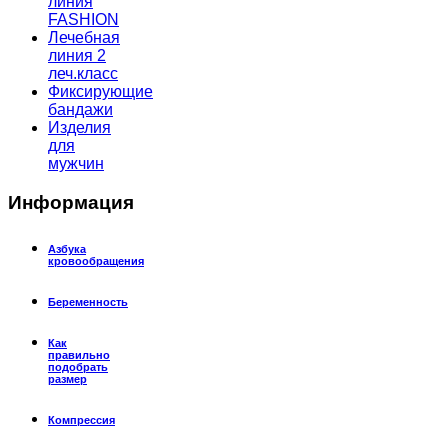
линия
FASHION
Лечебная
линия 2
леч.класс
Фиксирующие
бандажи
Изделия
для
мужчин
Информация
Азбука
кровообращения
Беременность
Как
правильно
подобрать
размер
Компрессия