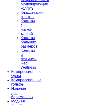
Моделирующие
колготы
Классические
колготы
Колготы
с
низкой
талией
Колготы
больших
размеров
Колготы
и
леггинсы
Red
Wellness
Компрессионные
чулки
Компрессионные
гольфы
Изделия
для
беременных
Модная