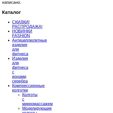
написано.
Каталог
СКИДКИ!
РАСПРОДАЖА!
НОВИНКИ
FASHION
Антицеллюлитные
изделия
для
фитнеса
Изделия
для
фитнеса
с
ионами
серебра
Компрессионные
колготки
Колготы
с
микромассажем
Моделирующие
колготы