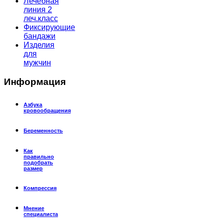
Лечебная
линия 2
леч.класс
Фиксирующие
бандажи
Изделия
для
мужчин
Информация
Азбука
кровообращения
Беременность
Как
правильно
подобрать
размер
Компрессия
Мнение
специалиста