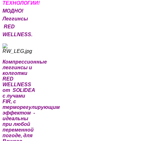
Т
ЕХНОЛОГИИ!
МОДНО!
Леггинсы
RED
WELLNESS.
Компрессионные
леггинсы и
колготки
RED
WELLNESS
от SOLIDEA
с лучами
FIR, с
терморегулирующим
эффектом -
идеальны
при любой
переменной
погоде, для