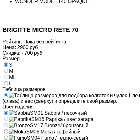
WONDER MODEL 140 OPAQUE
BRIGITTE MICRO RETE 70
Рейтинг: Пока без рейтинга
Цена:
2900 руб
Скидка:
- 700 руб
Размер
S
M
ML
L
Таблица размеров
(слева) и вес (сверху) и определите свой размер.
Цвет изделия
SM01 Sabbia / песочный
SM15 Paprika / цвет загара
SM17 Bronze/ бронзовый
SM06 Moka / кофейный
SM04 Fumo / темно-серый