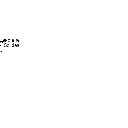
 действие
ы Solidea
 С