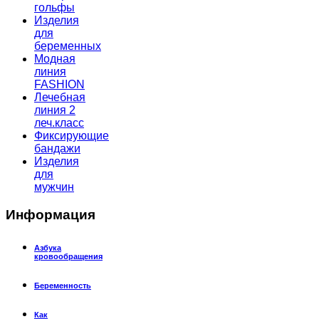
гольфы
Изделия
для
беременных
Модная
линия
FASHION
Лечебная
линия 2
леч.класс
Фиксирующие
бандажи
Изделия
для
мужчин
Информация
Азбука
кровообращения
Беременность
Как