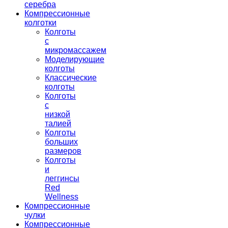
серебра
Компрессионные
колготки
Колготы
с
микромассажем
Моделирующие
колготы
Классические
колготы
Колготы
с
низкой
талией
Колготы
больших
размеров
Колготы
и
леггинсы
Red
Wellness
Компрессионные
чулки
Компрессионные