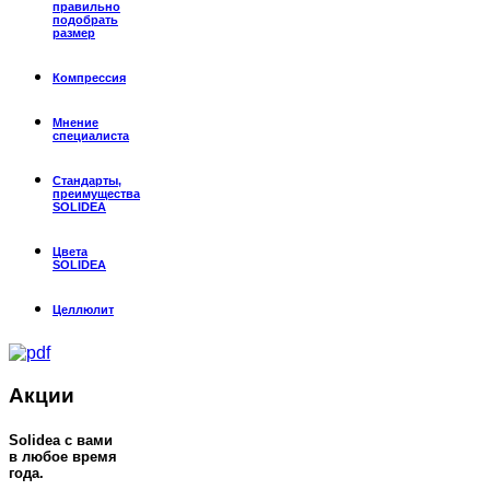
правильно
подобрать
размер
Компрессия
Мнение
специалиста
Стандарты,
преимущества
SOLIDEA
Цвета
SOLIDEA
Целлюлит
Акции
Solidea c вами
в любое время
года.