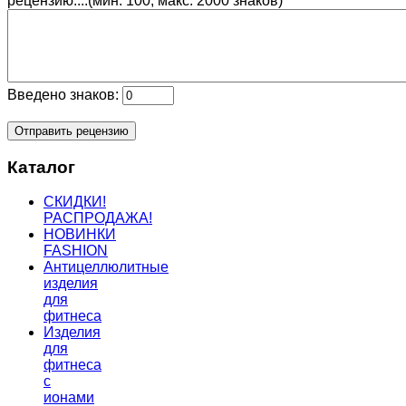
рецензию....(мин. 100, макс. 2000 знаков)
Введено знаков:
Каталог
СКИДКИ!
РАСПРОДАЖА!
НОВИНКИ
FASHION
Антицеллюлитные
изделия
для
фитнеса
Изделия
для
фитнеса
с
ионами