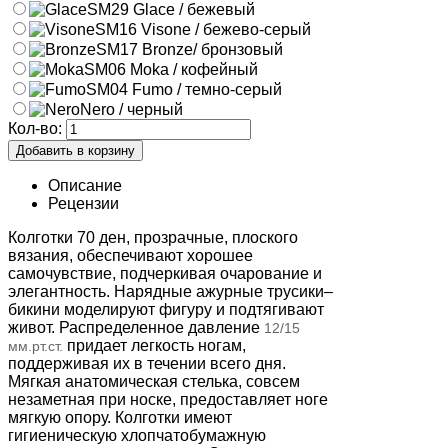
SM29 Glace / бежевый
SM16 Visone / бежево-серый
SM17 Bronze/ бронзовый
SM06 Moka / кофейный
SM04 Fumo / темно-серый
Nero / черный
Кол-во:
Описание
Рецензии
Колготки 70 ден, прозрачные, плоского
вязания, обеспечивают хорошее
самочувствие, подчеркивая очарование и
элегантность. Нарядные ажурные трусики–
бикини моделируют фигуру и подтягивают
живот. Распределенное давление
12/15
придает легкость ногам,
мм.рт.ст.
поддерживая их в течении всего дня.
Мягкая анатомическая стелька, совсем
незаметная при носке, предоставляет ноге
мягкую опору. Колготки имеют
гигиеническую хлопчатобумажную