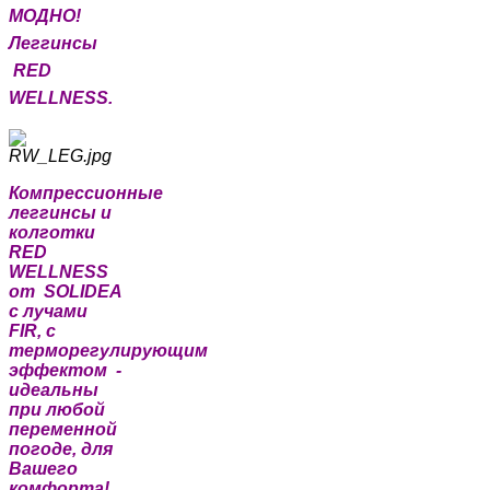
МОДНО!
Леггинсы
RED
WELLNESS.
Компрессионные
леггинсы и
колготки
RED
WELLNESS
от SOLIDEA
с лучами
FIR, с
терморегулирующим
эффектом -
идеальны
при любой
переменной
погоде, для
Вашего
комфорта!