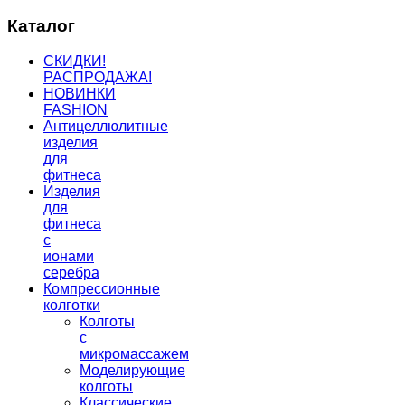
Каталог
СКИДКИ!
РАСПРОДАЖА!
НОВИНКИ
FASHION
Антицеллюлитные
изделия
для
фитнеса
Изделия
для
фитнеса
с
ионами
серебра
Компрессионные
колготки
Колготы
с
микромассажем
Моделирующие
колготы
Классические