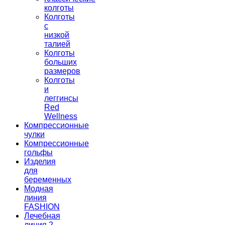
колготы
Колготы
с
низкой
талией
Колготы
больших
размеров
Колготы
и
леггинсы
Red
Wellness
Компрессионные
чулки
Компрессионные
гольфы
Изделия
для
беременных
Модная
линия
FASHION
Лечебная
линия 2