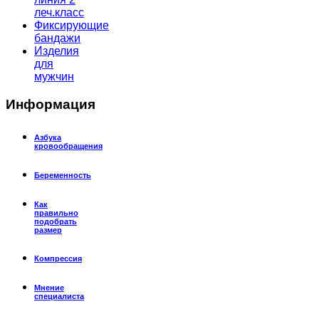
леч.класс
Фиксирующие
бандажи
Изделия
для
мужчин
Информация
Азбука
кровообращения
Беременность
Как
правильно
подобрать
размер
Компрессия
Мнение
специалиста