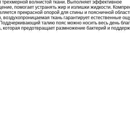
 трехмерной волнистой ткани. Выполняет эффективное
ение, помогает устранять жир и излишки жидкости. Компр
вляется прекрасной опорой для спины и поясничной област
ая, воздухопроницаемая ткань гарантирует естественные о
. Поддчеркивающий талию пояс можно носить весь день бла
а, которая предотвращает размножение бактерий и поддерж