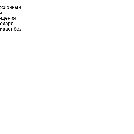
ессионный
и,
щущения
годаря
ивает без