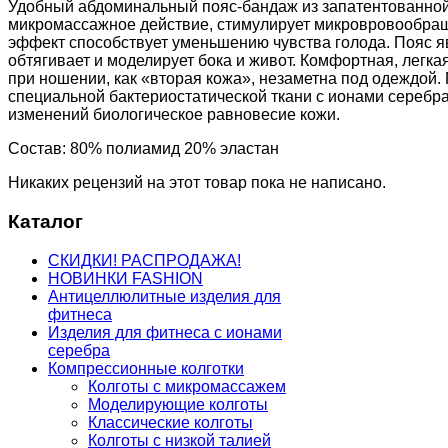
Удобный абдоминальный пояс-бандаж из запатентованной
микромассажное действие, стимулирует микровровообращ
эффект способствует уменьшению чувства голода. Пояс я
обтягивает и моделирует бока и живот. Комфортная, легк
при ношении, как «вторая кожа», незаметна под одеждой
специальной бактериостатической ткани с ионами серебр
изменений биологическое равновесие кожи.
Состав: 80% полиамид 20% эластан
Никаких рецензий на этот товар пока не написано.
Каталог
СКИДКИ! РАСПРОДАЖА!
НОВИНКИ FASHION
Антицеллюлитные изделия для
фитнеса
Изделия для фитнеса с ионами
серебра
Компрессионные колготки
Колготы с микромассажем
Моделирующие колготы
Классические колготы
Колготы с низкой талией